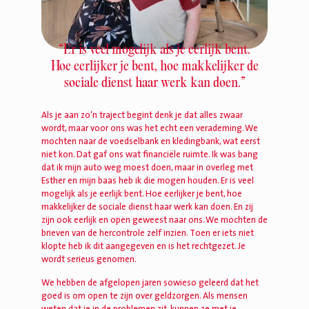
“Er is veel mogelijk als je eerlijk bent.
Hoe eerlijker je bent, hoe makkelijker de
sociale dienst haar werk kan doen.”
Als je aan zo’n traject begint denk je dat alles zwaar
wordt, maar voor ons was het echt een verademing. We
mochten naar de voedselbank en kledingbank, wat eerst
niet kon. Dat gaf ons wat financiële ruimte. Ik was bang
dat ik mijn auto weg moest doen, maar in overleg met
Esther en mijn baas heb ik die mogen houden. Er is veel
mogelijk als je eerlijk bent. Hoe eerlijker je bent, hoe
makkelijker de sociale dienst haar werk kan doen. En zij
zijn ook eerlijk en open geweest naar ons. We mochten de
brieven van de hercontrole zelf inzien. Toen er iets niet
klopte heb ik dit aangegeven en is het rechtgezet. Je
wordt serieus genomen.
We hebben de afgelopen jaren sowieso geleerd dat het
goed is om open te zijn over geldzorgen. Als mensen