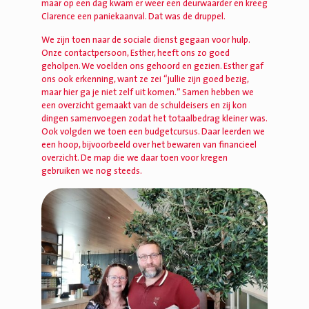
maar op een dag kwam er weer een deurwaarder en kreeg
Clarence een paniekaanval. Dat was de druppel.
We zijn toen naar de sociale dienst gegaan voor hulp.
Onze contactpersoon, Esther, heeft ons zo goed
geholpen. We voelden ons gehoord en gezien. Esther gaf
ons ook erkenning, want ze zei “jullie zijn goed bezig,
maar hier ga je niet zelf uit komen.” Samen hebben we
een overzicht gemaakt van de schuldeisers en zij kon
dingen samenvoegen zodat het totaalbedrag kleiner was.
Ook volgden we toen een budgetcursus. Daar leerden we
een hoop, bijvoorbeeld over het bewaren van financieel
overzicht. De map die we daar toen voor kregen
gebruiken we nog steeds.