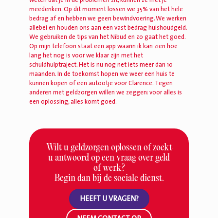
weten dat je in de problemen zit, kunnen ze met je
meedenken. Op dit moment lossen we 35% van het hele
bedrag af en hebben we geen bewindvoering. We werken
allebei en houden ons aan een vast bedrag huishoudgeld.
We gebruiken de tips van het Nibud en zo gaat het goed.
Op mijn telefoon staat een app waarin ik kan zien hoe
lang het nog is voor we klaar zijn met het
schuldhulptraject. Het is nu nog net iets meer dan 10
maanden. In de toekomst hopen we weer een huis te
kunnen kopen of een autootje voor Clarence. Tegen
anderen met geldzorgen willen we zeggen: voor alles is
een oplossing, alles komt goed.
Wilt u geldzorgen oplossen of zoekt
u antwoord op een vraag over geld
of werk?
Begin dan bij de sociale dienst.
HEEFT U VRAGEN?