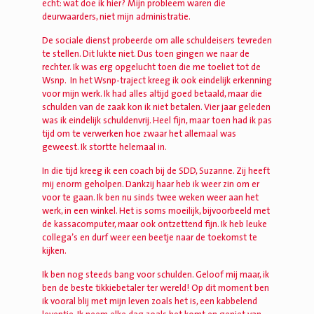
echt: wat doe ik hier? Mijn probleem waren die
deurwaarders, niet mijn administratie.
De sociale dienst probeerde om alle schuldeisers tevreden
te stellen. Dit lukte niet. Dus toen gingen we naar de
rechter. Ik was erg opgelucht toen die me toeliet tot de
Wsnp. In het Wsnp-traject kreeg ik ook eindelijk erkenning
voor mijn werk. Ik had alles altijd goed betaald, maar die
schulden van de zaak kon ik niet betalen. Vier jaar geleden
was ik eindelijk schuldenvrij. Heel fijn, maar toen had ik pas
tijd om te verwerken hoe zwaar het allemaal was
geweest. Ik stortte helemaal in.
In die tijd kreeg ik een coach bij de SDD, Suzanne. Zij heeft
mij enorm geholpen. Dankzij haar heb ik weer zin om er
voor te gaan. Ik ben nu sinds twee weken weer aan het
werk, in een winkel. Het is soms moeilijk, bijvoorbeeld met
de kassacomputer, maar ook ontzettend fijn. Ik heb leuke
collega’s en durf weer een beetje naar de toekomst te
kijken.
Ik ben nog steeds bang voor schulden. Geloof mij maar, ik
ben de beste tikkiebetaler ter wereld! Op dit moment ben
ik vooral blij met mijn leven zoals het is, een kabbelend