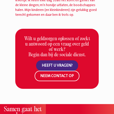
leventje. Ik neem elke dag zoals het komt en geniet van
de kleine dingen; m’n hondje uitlaten, de boodschappies
halen. Mijn kinderen (en kleinkinderen) zijn gelukkig goed
terecht gekomen en daar ben ik trots op.
Wilt u geldzorgen oplossen of zoekt
u antwoord op een vraag over geld
of werk?
Begin dan bij de sociale dienst.
HEEFT U VRAGEN?
NEEM CONTACT OP
Samen gaat het