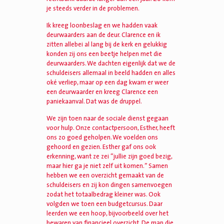
je steeds verder in de problemen.
Ik kreeg loonbeslag en we hadden vaak
deurwaarders aan de deur. Clarence en ik
zitten allebei al lang bij de kerk en gelukkig
konden zij ons een beetje helpen met die
deurwaarders. We dachten eigenlijk dat we de
schuldeisers allemaal in beeld hadden en alles
oké verliep, maar op een dag kwam er weer
een deurwaarder en kreeg Clarence een
paniekaanval. Dat was de druppel.
We zijn toen naar de sociale dienst gegaan
voor hulp. Onze contactpersoon, Esther, heeft
ons zo goed geholpen. We voelden ons
gehoord en gezien. Esther gaf ons ook
erkenning, want ze zei “jullie zijn goed bezig,
maar hier ga je niet zelf uit komen.” Samen
hebben we een overzicht gemaakt van de
schuldeisers en zij kon dingen samenvoegen
zodat het totaalbedrag kleiner was. Ook
volgden we toen een budgetcursus. Daar
leerden we een hoop, bijvoorbeeld over het
bewaren van financieel overzicht. De map die