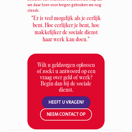
we daar toen voor kregen gebruiken we nog
steeds.
“Er is veel mogelijk als je eerlijk
bent. Hoe eerlijker je bent, hoe
makkelijker de sociale dienst
haar werk kan doen.”
Wilt u geldzorgen oplossen
of zoekt u antwoord op een
vraag over geld of werk?
Begin dan bij de sociale
dienst.
HEEFT U VRAGEN?
NEEM CONTACT OP